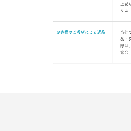
上記
なお
お客様の
ご希望による
返品
当社
品・
際は
場合