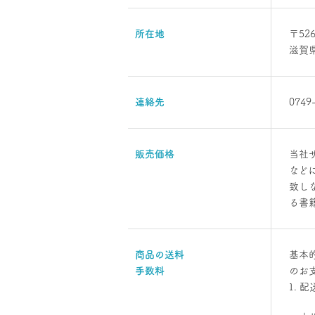
所在地
〒526
滋賀県
連絡先
0749
販売価格
当社
など
致し
る書
商品の送料
基本
手数料
のお
配