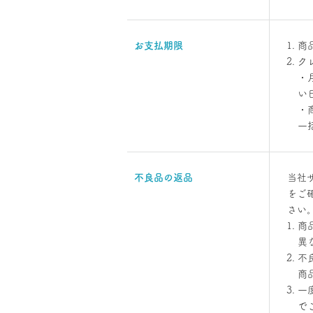
お支払期限
商
クレ
・
い
・
一
不良品の返品
当社
をご
さい
商
異
不
商
一
で