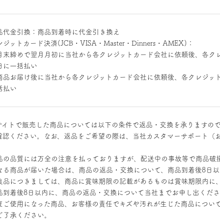
品代金引換：商品到着時に代金引き換え
ジットカード決済(JCB・VISA・Master・Dinners・AMEX)：
月末締めで翌月月初に当社から各クレジットカード会社に依頼後、各ク
日に一括払い
商品お届け後に当社から各クレジットカード会社に依頼後、各クレジッ
括払い
サイトで販売した商品については以下の条件で返品・交換を承りますの
確認ください。なお、返品をご希望の際は、当社カスタマーサポート（
。
品の品質には万全の注意を払っておりますが、配送中の事故等で商品破
なる商品が届いた場合は、商品の返品・交換について、商品到着後8日
良品につきましては、商品に賞味期限の記載があるものは賞味期限内に
品到着後8日以内に、商品の返品・交換について当社までお申し出くだ
度ご使用になった商品、お客様の責任でキズや汚れが生じた商品につい
ご了承ください。